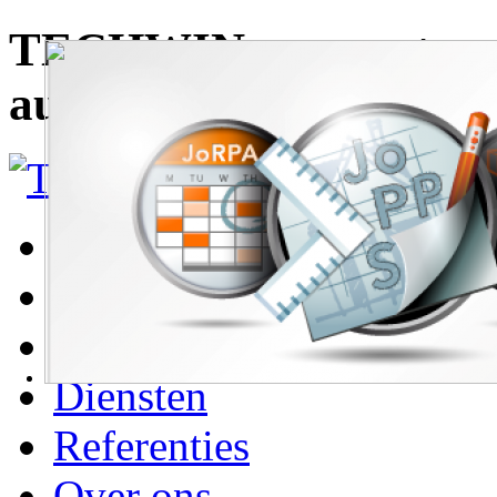
TECHWIN, uw partner i
automatisatie van uw sc
Home
Sectoren
Producten
Diensten
Referenties
Over ons