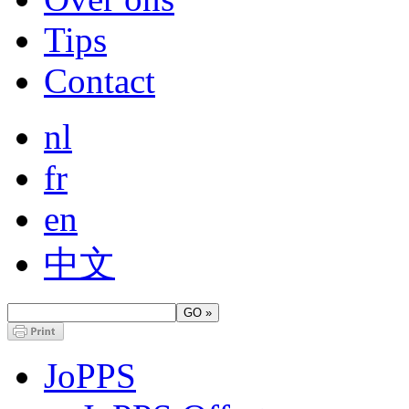
Tips
Contact
nl
fr
en
中文
JoPPS